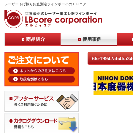
レーザー下げ振り鉛直測定ラインボーイのＬＢコア
66c19942ab4ba34