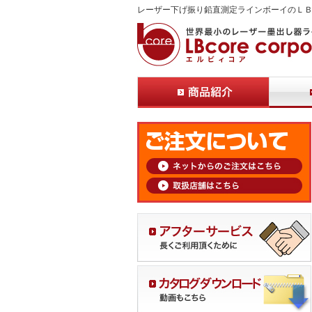
レーザー下げ振り鉛直測定ラインボーイのＬ