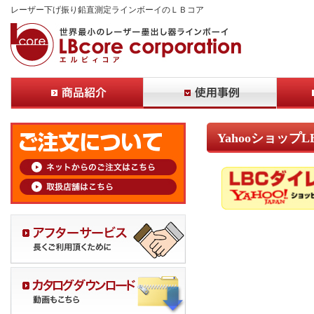
レーザー下げ振り鉛直測定ラインボーイのＬＢコア
Yahooショップ