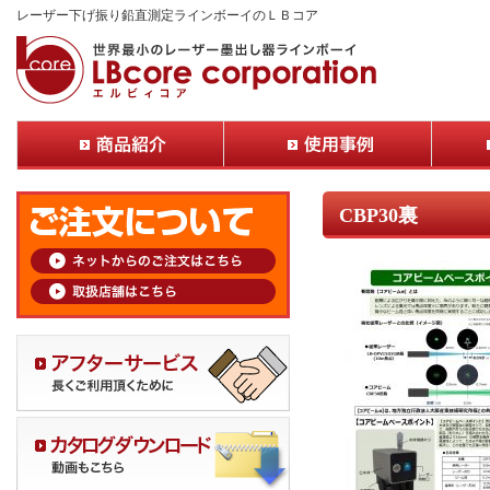
レーザー下げ振り鉛直測定ラインボーイのＬＢコア
CBP30裏