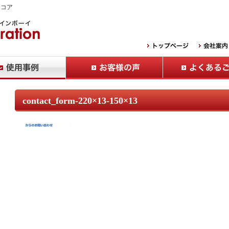
Ｂコア
contact_form-220×13-150×13