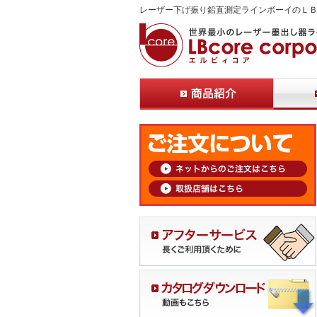
レーザー下げ振り鉛直測定ラインボーイのＬ