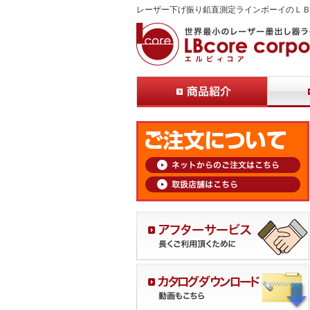
レーザー下げ振り鉛直測定ラインボーイのＬ