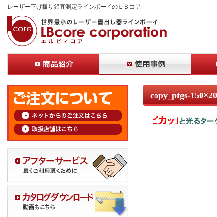
レーザー下げ振り鉛直測定ラインボーイのＬＢコア
copy_ptgs-150×20