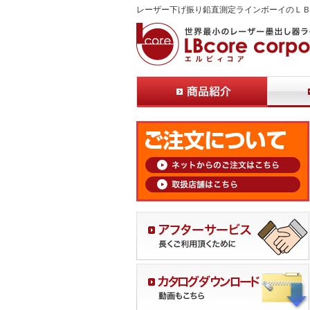
レーザー下げ振り鉛直測定ラインボーイのＬ