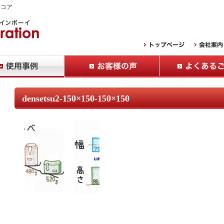
Ｂコア
densetsu2-150×150-150×150