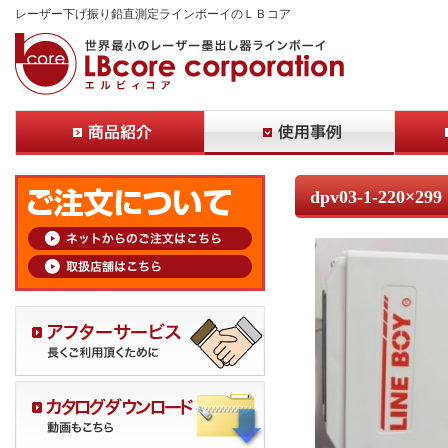
レーザー下げ振り鉛直測定ラインボーイのＬＢコア
dpv03-1-220×299