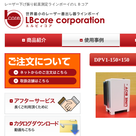
レーザー下げ振り鉛直測定ラインボーイのＬＢコア
DPV1-150×150