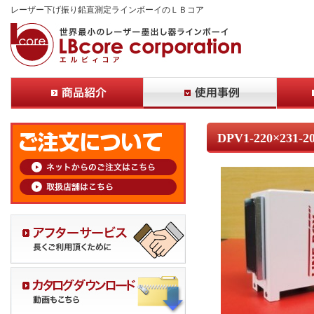
レーザー下げ振り鉛直測定ラインボーイのＬＢコア
DPV1-220×231-2