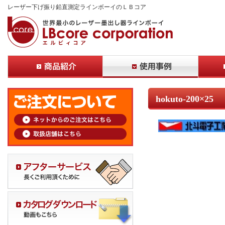
レーザー下げ振り鉛直測定ラインボーイのＬＢコア
hokuto-200×25