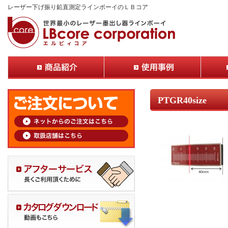
レーザー下げ振り鉛直測定ラインボーイのＬＢコア
PTGR40size