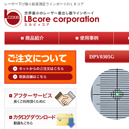
レーザー下げ振り鉛直測定ラインボーイのＬＢコア
DPV0305G