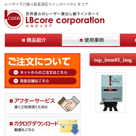
レーザー下げ振り鉛直測定ラインボーイのＬＢコア
top_item01_img