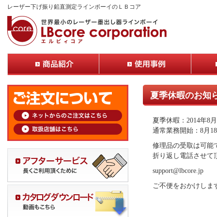
レーザー下げ振り鉛直測定ラインボーイのＬＢコア
夏季休暇のお知
夏季休暇：2014年8
通常業務開始：8月1
修理品の受取は可能
折り返し電話させて
support@lbcore.jp
ご不便をおかけしま