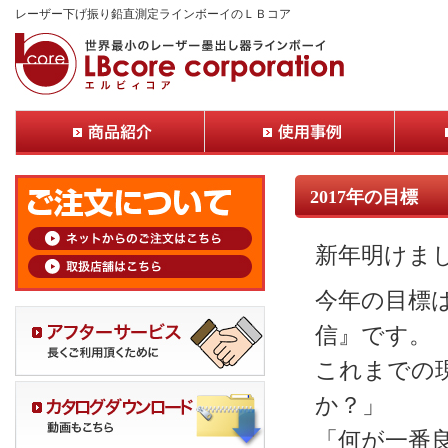
レーザー下げ振り鉛直測定ラインボーイのＬＢコア
2017年の目標
新年明けま
今年の目標
信』です。
これまでの
か？」
「何が一番