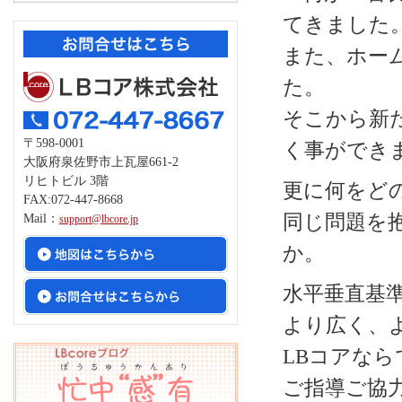
てきました
また、ホー
た。
そこから新
〒598-0001
く事ができ
大阪府泉佐野市上瓦屋661-2
リヒトビル 3階
更に何をど
FAX:072-447-8668
同じ問題を
Mail：
support@lbcore.jp
か。
水平垂直基
より広く、
LBコアな
ご指導ご協