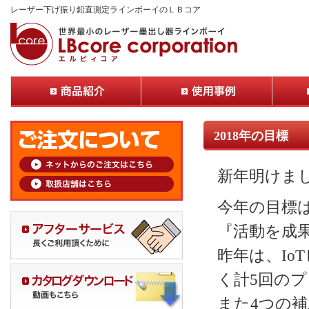
レーザー下げ振り鉛直測定ラインボーイのＬＢコア
2018年の目標
新年明けま
今年の目標
『活動を成
昨年は、I
く計5回の
また4つの