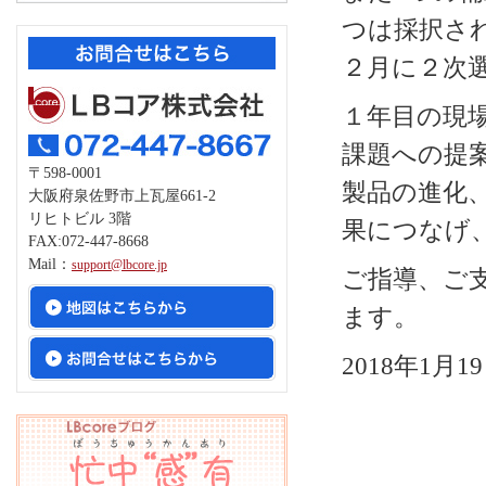
つは採択さ
２月に２次
１年目の現
課題への提
〒598-0001
製品の進化
大阪府泉佐野市上瓦屋661-2
リヒトビル 3階
果につなげ
FAX:072-447-8668
Mail：
support@lbcore.jp
ご指導、ご
ます。
2018年1月