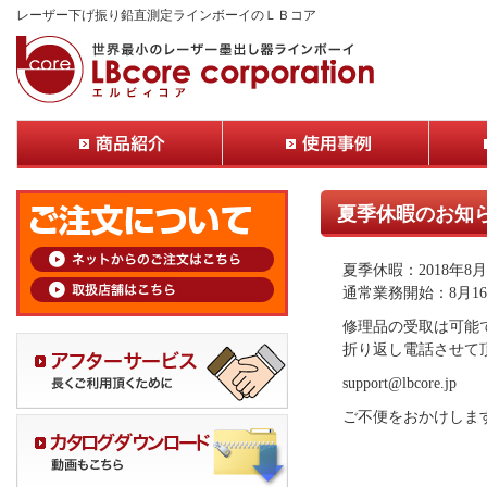
レーザー下げ振り鉛直測定ラインボーイのＬＢコア
夏季休暇のお知
夏季休暇：2018年8
通常業務開始：8月1
修理品の受取は可能
折り返し電話させて
support@lbcore.jp
ご不便をおかけしま