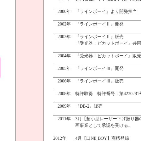
2000年
『ラインボーイ』より開発担当
2002年
『ラインボーイⅡ』開発
2003年
『ラインボーイⅡ』販売
『受光器：ピカットボーイ』共
2004年
『受光器：ピカットボーイ』販
2005年
『ラインボーイⅢ』開発
2006年
『ラインボーイⅢ』販売
2008年
特許取得 特許番号：第4230281
2009年
『DB-2』販売
2011年
3月【超小型レーザー下げ振り器
画事業として承認を受ける。
2012年
4月【LINE BOY】商標登録