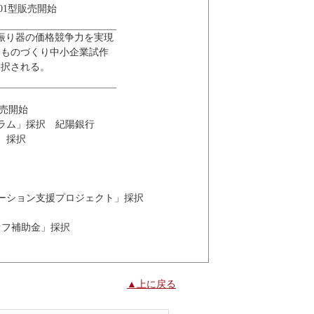
01型販売開始
振り器の価格競争力を実現
【ものづくり中小企業試作
採択される。
販売開始
グラム」採択 紀陽銀行
 採択
ベーション支援プロジェクト」採択
オフ補助金」採択
▲上に戻る