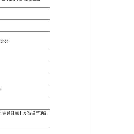
同開発
売
号
の開発計画】が経営革新計