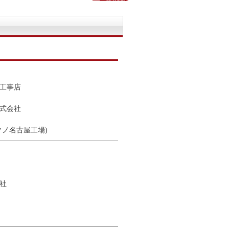
工事店
式会社
クノ名古屋工場)
社