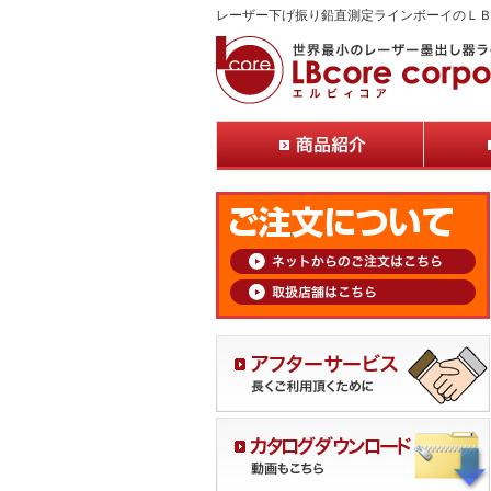
レーザー下げ振り鉛直測定ラインボーイのＬ