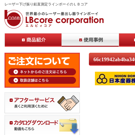
レーザー下げ振り鉛直測定ラインボーイのＬＢコア
66c19942ab4ba34