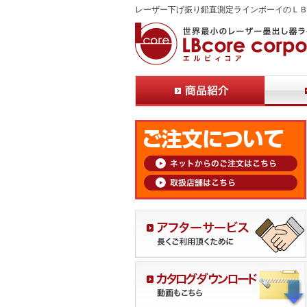
レーザー下げ振り鉛直測定ラインボーイのＬ