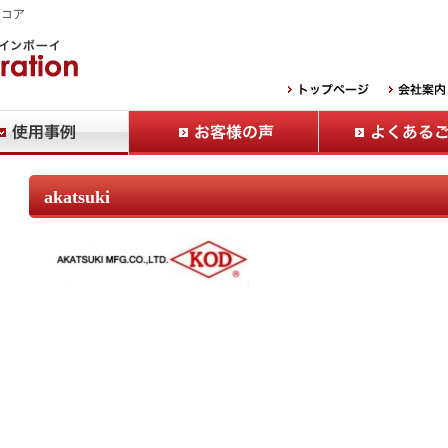
Ｂコア
akatsuki