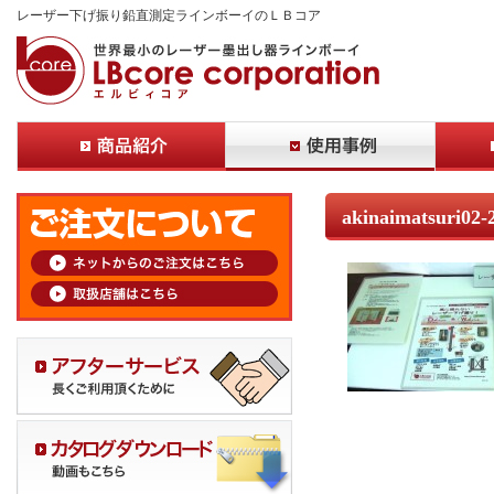
レーザー下げ振り鉛直測定ラインボーイのＬＢコア
akinaimatsuri02-