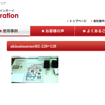
Ｂコア
akinaimatsuri02-220×128