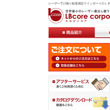
レーザー下げ振り鉛直測定ラインボーイのＬ