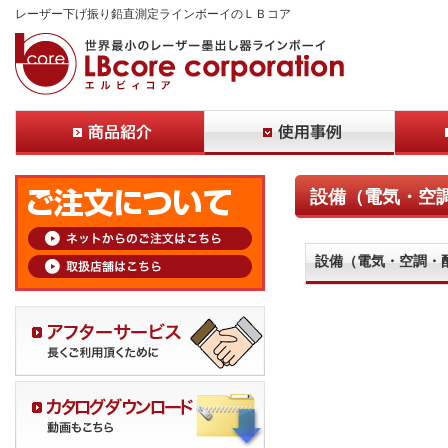
レーザー下げ振り鉛直測定ラインボーイのＬＢコア
設備（電気・空
設備（電気・空調・