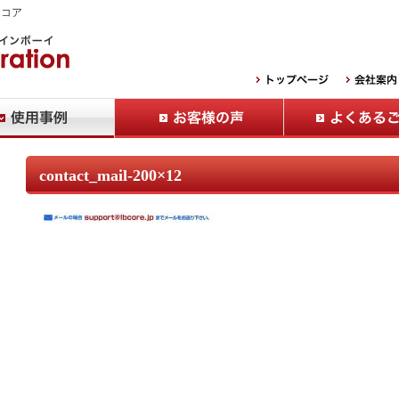
Ｂコア
contact_mail-200×12