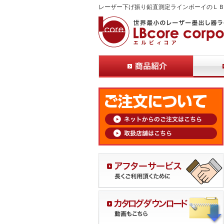
レーザー下げ振り鉛直測定ラインボーイのＬ