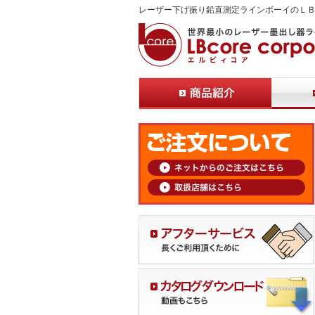
レーザー下げ振り鉛直測定ラインボーイのＬ