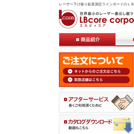
レーザー下げ振り鉛直測定ラインボーイのＬ